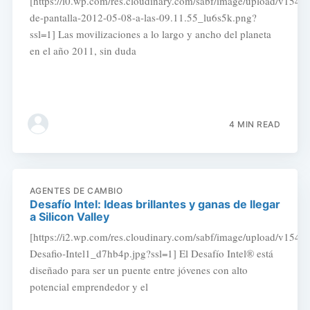
[https://i0.wp.com/res.cloudinary.com/sabf/image/upload/v154
de-pantalla-2012-05-08-a-las-09.11.55_lu6s5k.png?
ssl=1] Las movilizaciones a lo largo y ancho del planeta
en el año 2011, sin duda
4 MIN READ
AGENTES DE CAMBIO
Desafío Intel: Ideas brillantes y ganas de llegar
a Silicon Valley
[https://i2.wp.com/res.cloudinary.com/sabf/image/upload/v154
Desafio-Intel1_d7hb4p.jpg?ssl=1] El Desafío Intel® está
diseñado para ser un puente entre jóvenes con alto
potencial emprendedor y el