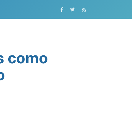
s como
o