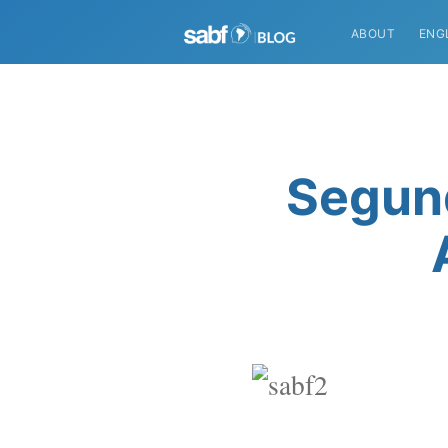
ABOUT
ENG
Segun