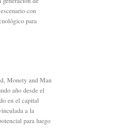
a generación de
 escenario con
cnológico para
hod, Monety and Man
gundo año desde el
o en el capital
inculada a la
potencial para luego