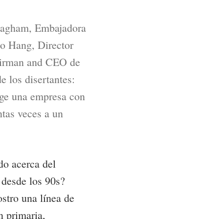
rnagham, Embajadora
mo Hang, Director
hairman and CEO de
e los disertantes:
ige una empresa con
tas veces a un
o acerca del
 desde los 90s?
stro una línea de
n primaria,