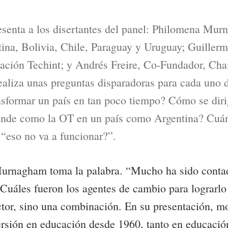
esenta a los disertantes del panel: Philomena Mu
tina, Bolivia, Chile, Paraguay y Uruguay; Guiller
zación Techint; y Andrés Freire, Co-Fundador, C
ealiza unas preguntas disparadoras para cada uno d
nsformar un país en tan poco tiempo? Cómo se dir
ande como la OT en un país como Argentina? Cuán
“eso no va a funcionar?”.
urnagham toma la palabra. “Mucho ha sido contad
. Cuáles fueron los agentes de cambio para lograrlo
ctor, sino una combinación. En su presentación, mo
ersión en educación desde 1960, tanto en educació