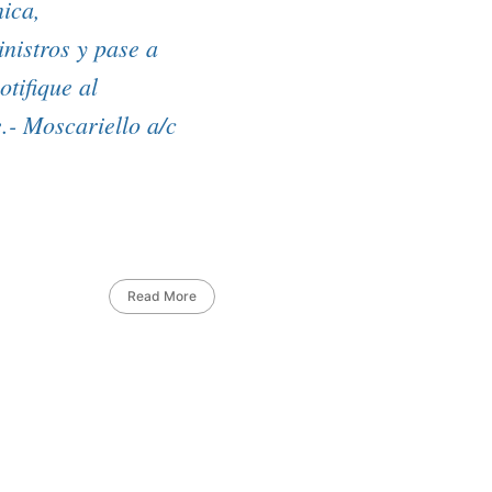
ica,
nistros y pase a
otifique al
.- Moscariello a/c
Read More