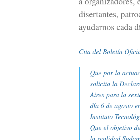
a organizadores, 
disertantes, patr
ayudarnos cada dí
Cita del Boletín Oficia
Que por la actuaci
solicita la Decla
Aires para la sex
día 6 de agosto e
Instituto Tecnoló
Que el objetivo d
la realidad Sudam