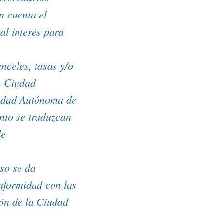
n cuenta el
al interés para
nceles, tasas y/o
a Ciudad
iudad Autónoma de
anto se traduzcan
de
aso se da
onformidad con las
ión de la Ciudad