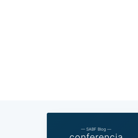
— SABF Blog —
conferencia