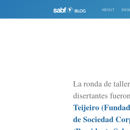
ABOUT
ENG
La ronda de talle
disertantes fuero
Teijeiro (Funda
de Sociedad Corp