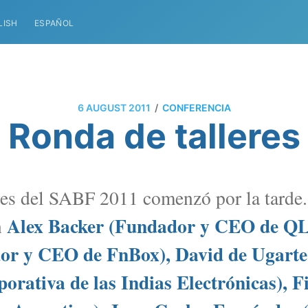
LISH
ESPAÑOL
/
6 AUGUST 2011
CONFERENCIA
Ronda de talleres
res del SABF 2011 comenzó por la tarde. 
Alex Backer (Fundador y CEO de QLe
n
dor y CEO de FnBox), David de Ugart
orativa de las Indias Electrónicas), 