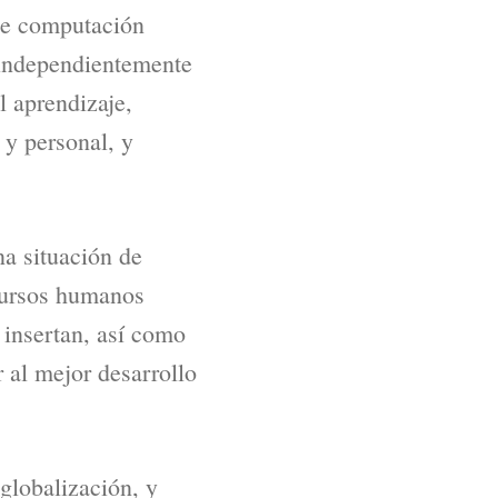
 de computación
s independientemente
l aprendizaje,
 y personal, y
na situación de
ecursos humanos
 insertan, así como
r al mejor desarrollo
 globalización, y