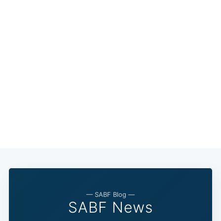
— SABF Blog —
SABF News