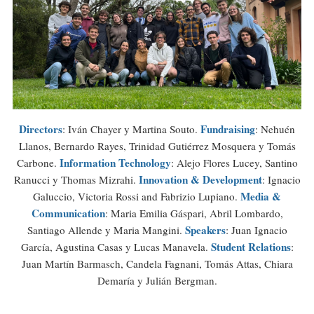
Directors
Fundraising
: Iván Chayer y Martina Souto.
: Nehuén
Llanos, Bernardo Rayes, Trinidad Gutiérrez Mosquera y Tomás
Information Technology
Carbone.
: Alejo Flores Lucey, Santino
Innovation & Development
Ranucci y Thomas Mizrahi.
: Ignacio
Media &
Galuccio, Victoria Rossi and Fabrizio Lupiano.
Communication
: Maria Emilia Gáspari, Abril Lombardo,
Speakers
Santiago Allende y Maria Mangini.
: Juan Ignacio
Student Relations
García, Agustina Casas y Lucas Manavela.
:
Juan Martín Barmasch, Candela Fagnani, Tomás Attas, Chiara
Demaría y Julián Bergman.