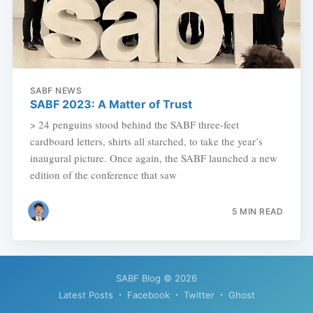
SABF NEWS
SABF 2023: A Matter of Trust
> 24 penguins stood behind the SABF three-feet
cardboard letters, shirts all starched, to take the year’s
inaugural picture. Once again, the SABF launched a new
edition of the conference that saw
5 MIN READ
SABF Blog
© 2026
Latest Posts
Facebook
Twitter
Ghost