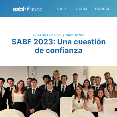
ABOUT
ENGLISH
ESPAÑOL
/
29 JANUARY 2023
SABF NEWS
SABF 2023: Una cuestión
de confianza