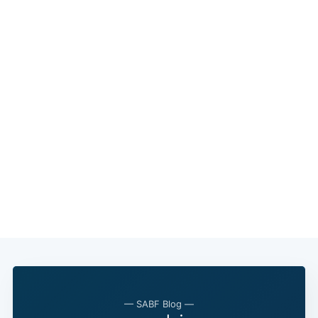
— SABF Blog —