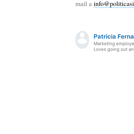
mail a
info@politicas
Patricia Fern
Marketing employee
Loves going out and