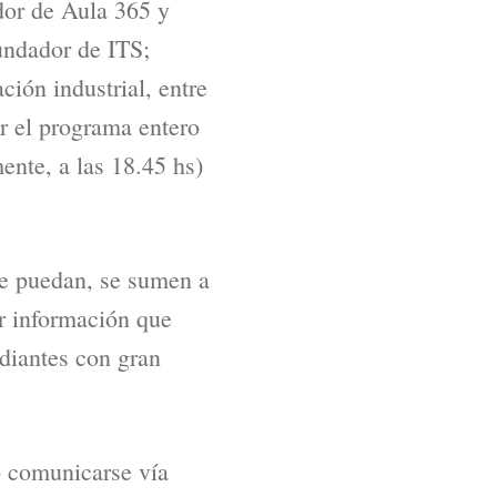
or de Aula 365 y
undador de ITS;
ión industrial, entre
r el programa entero
ente, a las 18.45 hs)
ue puedan, se sumen a
r información que
udiantes con gran
 comunicarse vía