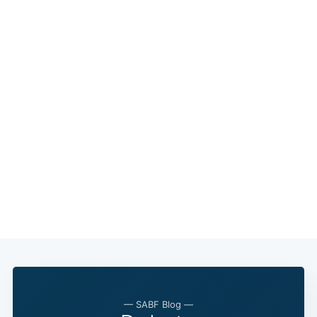
— SABF Blog —