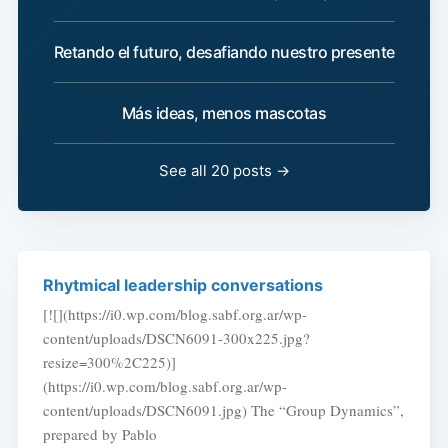
Retando el futuro, desafiando nuestro presente
Más ideas, menos mascotas
See all 20 posts →
Rhytmical leadership conversations
[![](https://i0.wp.com/blog.sabf.org.ar/wp-
content/uploads/DSCN6091-300x225.jpg?
resize=300%2C225)]
(https://i0.wp.com/blog.sabf.org.ar/wp-
content/uploads/DSCN6091.jpg) The “Group Dynamics”,
prepared by Pablo