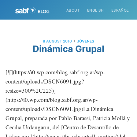
ABOUT
ENGLISH
ESPAÑOL
/
8 AUGUST 2010
JÓVENES
Dinámica Grupal
[![](https://i0.wp.com/blog.sabf.org.ar/wp-
content/uploads/DSCN6091.jpg?
resize=300%2C225)]
(https://i0.wp.com/blog.sabf.org.ar/wp-
content/uploads/DSCN6091.jpg)La Dinámica
Grupal, preparada por Pablo Barassi, Patricia Mollá y
Cecilia Urdangarin, del [Centro de Desarrollo de
Liderazgo ](http://www.itba.edu.ar/cdl_gestion/)del