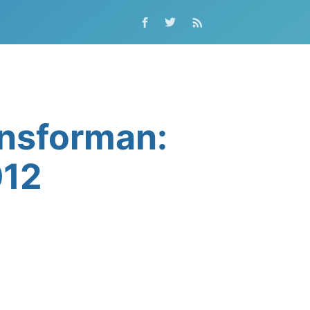
ansforman:
012