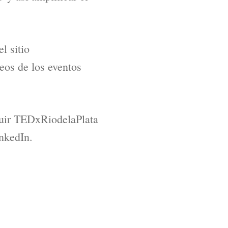
l sitio
eos de los eventos
uir TEDxRiodelaPlata
nkedIn.