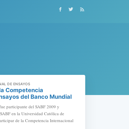
NAL DE ENSAYOS
 la Competencia
Ensayos del Banco Mundial
fue participante del SABF 2009 y
 SABF en la Universidad Católica de
rticipar de la Competencia Internacional