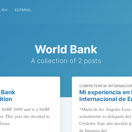
LISH
ESPAÑOL
World Bank
A collection of 2 posts
COMPETENCIA INTERNACIO
 Bank
Mi experiencia en
ition
Internacional de 
in SABF 2009 and is a SABF
*María de los Ángeles Lasa 
a. This year she decided to
actualmente es delegada del
 Essay
Córdoba. Este año decidió pa
de Ensayos del