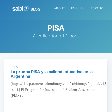
ABOUT
ENGLISH
ESPAÑOL
PISA
A collection of 1 post
PISA
La prueba PISA y la calidad educativa en la
Argentina
[https://i1.wp.com/res.cloudinary.com/sabf/image/upload/v154
ssl=1] El Pro­gram for In­ter­na­tio­nal Stu­dent As­sess­ment
(PI­SA) es