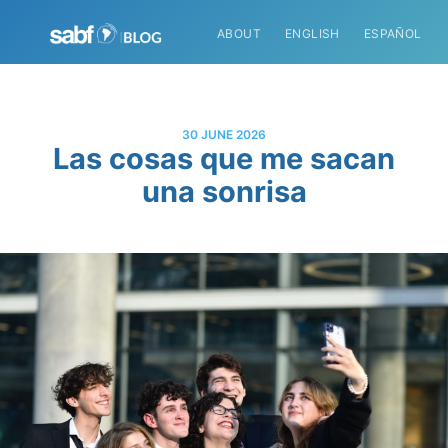
ABOUT
ENGLISH
ESPAÑOL
30 JUNE 2026
Las cosas que me sacan
una sonrisa