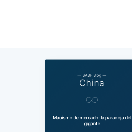
— SABF Blog —
China
Maoísmo de mercado: la paradoja del
gigante