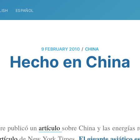
LISH
ESPAÑOL
/
9 FEBRUARY 2010
CHINA
Hecho en China
re publicó un
artículo
sobre China y las energías 
El gigante asiático e
rtículo
de New York Times.