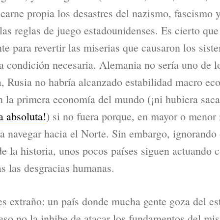
n carne propia los desastres del nazismo, fascismo
las reglas de juego estadounidenses. Es cierto que
te para revertir las miserias que causaron los siste
a condición necesaria. Alemania no sería uno de l
, Rusia no habría alcanzado estabilidad macro ec
en la primera economía del mundo (¡ni hubiera sac
a absoluta!
) si no fuera porque, en mayor o menor 
a navegar hacia el Norte. Sin embargo, ignorando
de la historia, unos pocos países siguen actuando 
das las desgracias humanas.
es extraño: un país donde mucha gente goza del est
eso no la inhibe de atacar los fundamentos del mi