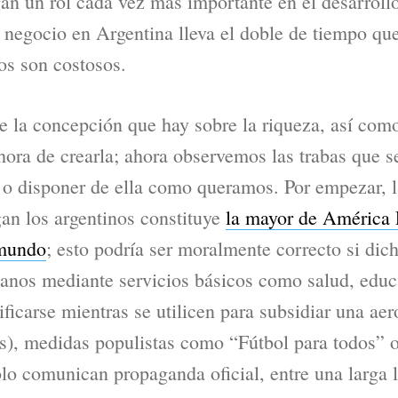
n un rol cada vez más importante en el desarroll
un negocio en Argentina lleva el doble de tiempo qu
os son costosos.
 la concepción que hay sobre la riqueza, así como
 hora de crearla; ahora observemos las trabas que 
o disponer de ella como queramos. Por empezar, l
an los argentinos constituye
la mayor de América L
 mundo
; esto podría ser moralmente correcto si dic
danos mediante servicios básicos como salud, educ
ficarse mientras se utilicen para subsidiar una aero
s), medidas populistas como “Fútbol para todos” 
o comunican propaganda oficial, entre una larga l