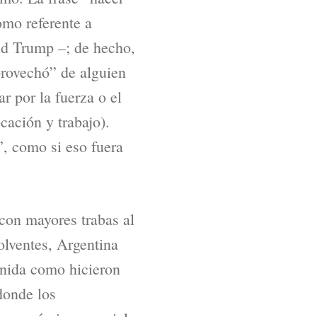
omo referente a
ld Trump –; de hecho,
provechó” de alguien
r por la fuerza o el
ación y trabajo).
”, como si eso fuera
con mayores trabas al
olventes, Argentina
venida como hicieron
donde los